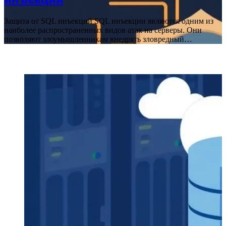
Защита от SQL инъекций SQL инъекции являются одним из
наиболее распространенных видов атак на серверы. Они
позволяют злоумышленникам внедрять зловредный…
Block Title