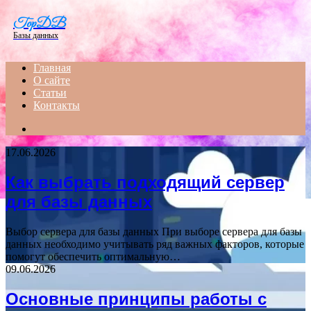
Menu
TopDB
Базы данных
Главная
О сайте
Статьи
Контакты
Search
for
17.06.2026
Как выбрать подходящий сервер
для базы данных
Выбор сервера для базы данных При выборе сервера для базы
данных необходимо учитывать ряд важных факторов, которые
помогут обеспечить оптимальную…
09.06.2026
Основные принципы работы с