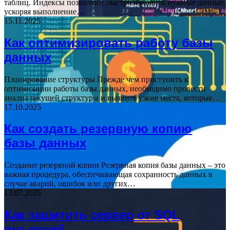
таблиц. Индексы позволяют быстро находить нужные данные,
ускоряя выполнение…
15.11.2025
Как оптимизировать работу базы
данных
Планирование структуры Прежде чем приступить к
оптимизации работы базы данных, необходимо провести
анализ текущей структуры и выявить узкие места, которые…
17.10.2025
Как создать резервную копию
базы данных
Создание резервной копии Резервная копия базы данных – это
важная процедура, обеспечивающая сохранность данных в
случае аварий, ошибок или других…
13.07.2025
Как защитить сервер от SQL
инъекций