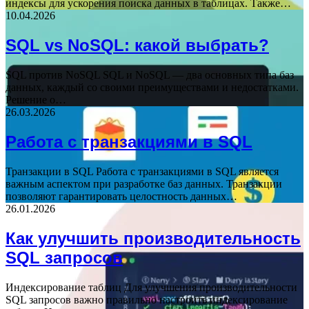
индексы для ускорения поиска данных в таблицах. Также…
10.04.2026
SQL vs NoSQL: какой выбрать?
SQL против NoSQL SQL и NoSQL — два основных типа баз
данных, каждый со своими преимуществами и недостатками.
Решение о…
26.03.2026
Работа с транзакциями в SQL
Транзакции в SQL Работа с транзакциями в SQL является
важным аспектом при разработке баз данных. Транзакции
позволяют гарантировать целостность данных…
26.01.2026
Как улучшить производительность
SQL запросов
Индексирование таблиц Для улучшения производительности
SQL запросов важно правильно настроить индексирование