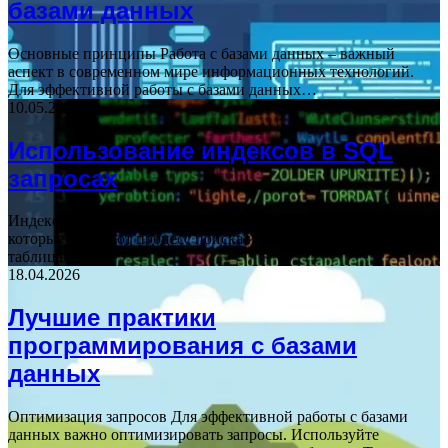
базами данных
Основные принципы Работа с базами данных – важный
аспект в современном мире информационных технологий.
Для эффективной работы с базами данных…
10.05.2026
Использование индексов в SQL
запросах
Индексы в SQL Индексы в SQL — это структуры данных,
которые ускоряют процесс поиска и сортировки записей в
таблицах баз…
18.04.2026
Лучшие практики
программирования с базами
данных
Оптимизация запросов Для эффективной работы с базами
данных важно оптимизировать запросы. Используйте