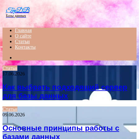
Menu
TopDB
Базы данных
Главная
О сайте
Статьи
Контакты
Search
for
Статьи
17.06.2026
Как выбрать подходящий сервер
для базы данных
Статьи
09.06.2026
Основные принципы работы с
базами данных