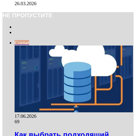
26.03.2026
НЕ ПРОПУСТИТЕ
Previous
page
Next
page
Статьи
17.06.2026
69
Как выбрать подходящий