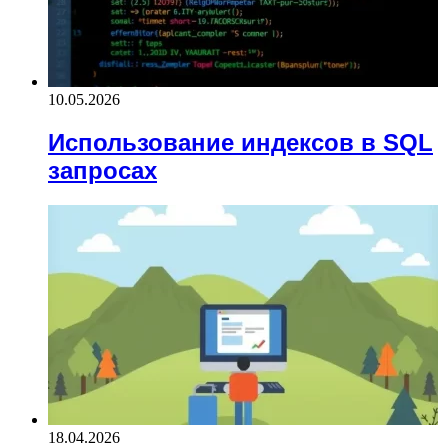
10.05.2026
Использование индексов в SQL
запросах
18.04.2026