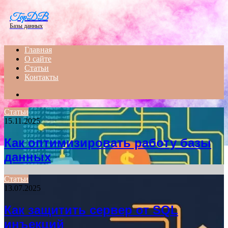
Menu
TopDB
Базы данных
Главная
О сайте
Статьи
Контакты
Search
for
Статьи
15.11.2025
Как оптимизировать работу базы
данных
Статьи
13.07.2025
Как защитить сервер от SQL
инъекций