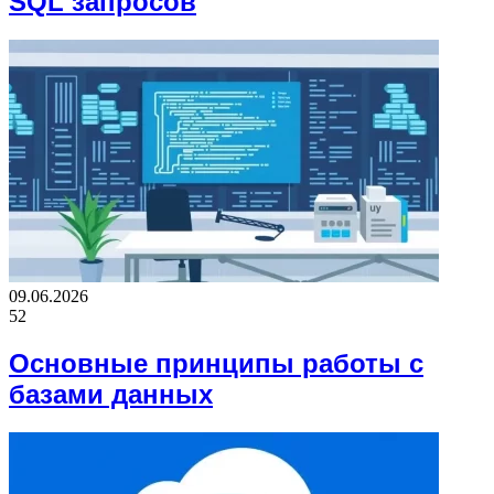
SQL запросов
09.06.2026
52
Основные принципы работы с
базами данных