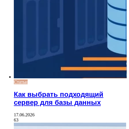
Статьи
Как выбрать подходящий
сервер для базы данных
17.06.2026
63