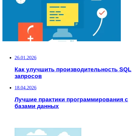
НЕ ПРОПУСТИТЕ
26.01.2026
Как улучшить производительность SQL
запросов
18.04.2026
Лучшие практики программирования с
базами данных
ЧИТАЕМОЕ