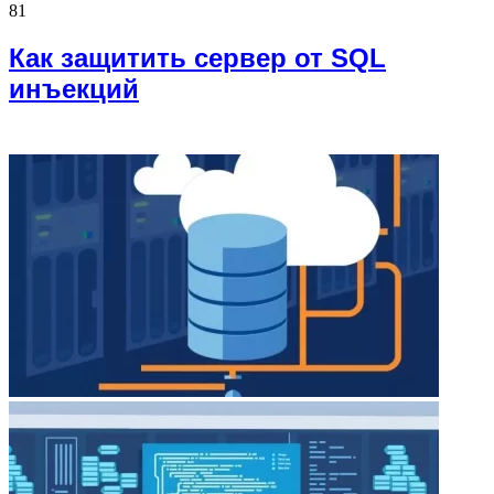
81
Как защитить сервер от SQL
инъекций
ФОТОГАЛЕРЕЯ