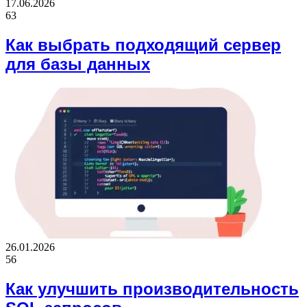
17.06.2026
63
Как выбрать подходящий сервер
для базы данных
26.01.2026
56
Как улучшить производительность