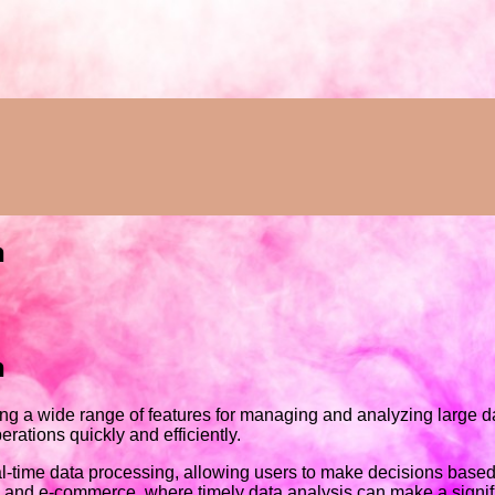
n
n
ing a wide range of features for managing and analyzing large dat
rations quickly and efficiently.
eal-time data processing, allowing users to make decisions based 
are, and e-commerce, where timely data analysis can make a sign