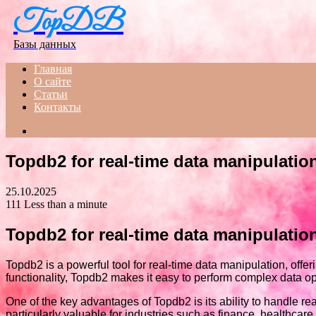
TopDB
Menu
Базы данных
Главная
О сайте
Статьи
Контакты
Search
for
Topdb2 for real-time data manipulatio
25.10.2025
111
Less than a minute
Topdb2 for real-time data manipulatio
Topdb2 is a powerful tool for real-time data manipulation, offer
functionality, Topdb2 makes it easy to perform complex data ope
One of the key advantages of Topdb2 is its ability to handle r
particularly valuable for industries such as finance, healthc