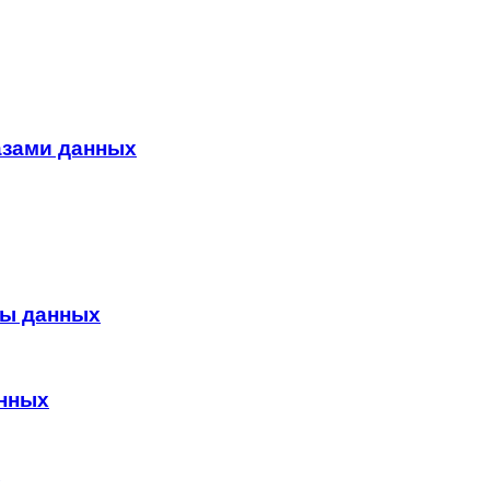
азами данных
зы данных
анных
х