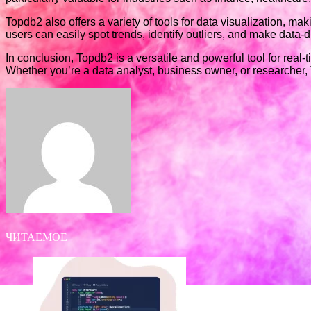
Topdb2 also offers a variety of tools for data visualization, ma
users can easily spot trends, identify outliers, and make data-
In conclusion, Topdb2 is a versatile and powerful tool for real-
Whether you’re a data analyst, business owner, or researcher
Facebook
Twitter
LinkedIn
Tumblr
Pinterest
Reddit
VKontakte
Odnoklassniki
Skype
WhatsApp
Telegram
Viber
Share
Print
via
Email
ЧИТАЕМОЕ